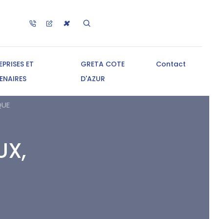
✖
EPRISES ET
GRETA COTE
Contact
ENAIRES
D'AZUR
QUE
UX,