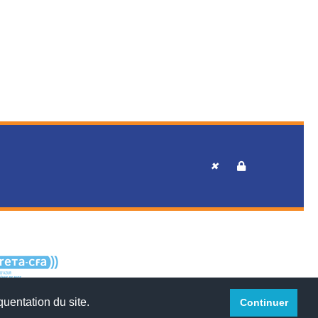
™
✖
quentation du site.
Continuer